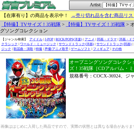
Artist:
【在庫有り】の商品を表示中！
→売り切れ品を含む商品リス
【特撮】TVサイズ！35戦隊
>
【特撮】TVサイズ！35戦隊
> 
グソングコレクション
【ジャンル検索】
アイドル
|
J-POP
|
ROCK/POPS(洋楽)
|
アニメ
|
邦画・ドラマ
|
洋画・ド
クラシック
|
ワールド・ミュージック
|
サウンドトラック(洋画)
|
サウンドトラック(邦画)
|
ジック
|
歌謡曲・演歌
|
特撮
|
声優/アニメ歌手
|
ゲームソフト
|
フィギュア
|
その他
オープニングソングコレクショ
ズ！35戦隊［CDアルバム・
規格番号：COCX-36924、
画像ははじめに入荷した商品ですので、実際の状態とは異なる場合がありま