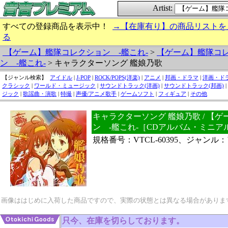
Artist:
すべての登録商品を表示中！
→【在庫有り】の商品リストを
る
【ゲーム】艦隊コレクション -艦これ-
>
【ゲーム】艦隊コ
ン -艦これ-
> キャラクターソング 艦娘乃歌
【ジャンル検索】
アイドル
|
J-POP
|
ROCK/POPS(洋楽)
|
アニメ
|
邦画・ドラマ
|
洋画・ド
クラシック
|
ワールド・ミュージック
|
サウンドトラック(洋画)
|
サウンドトラック(邦画)
|
ジック
|
歌謡曲・演歌
|
特撮
|
声優/アニメ歌手
|
ゲームソフト
|
フィギュア
|
その他
キャラクターソング 艦娘乃歌 / 【
ン -艦これ-［CDアルバム・ミニア
規格番号：VTCL-60395、ジャンル
画像ははじめに入荷した商品ですので、実際の状態とは異なる場合がありま
只今、在庫を切らしております。