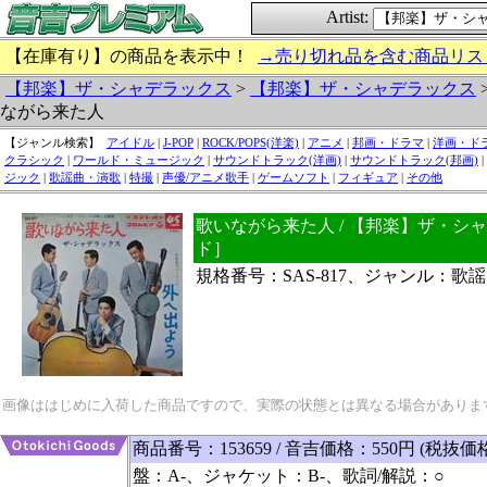
Artist:
【在庫有り】の商品を表示中！
→売り切れ品を含む商品リス
【邦楽】ザ・シャデラックス
>
【邦楽】ザ・シャデラックス
ながら来た人
【ジャンル検索】
アイドル
|
J-POP
|
ROCK/POPS(洋楽)
|
アニメ
|
邦画・ドラマ
|
洋画・ド
クラシック
|
ワールド・ミュージック
|
サウンドトラック(洋画)
|
サウンドトラック(邦画)
|
ジック
|
歌謡曲・演歌
|
特撮
|
声優/アニメ歌手
|
ゲームソフト
|
フィギュア
|
その他
歌いながら来た人 / 【邦楽】ザ・シ
ド］
規格番号：SAS-817、ジャンル：歌
画像ははじめに入荷した商品ですので、実際の状態とは異なる場合がありま
商品番号：153659 / 音吉価格：550円 (税抜価
盤：A-、ジャケット：B-、歌詞/解説：○