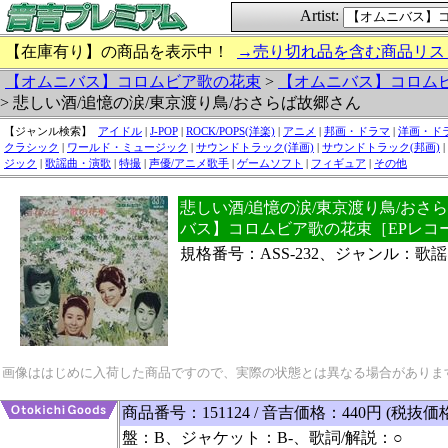
Artist:
【在庫有り】の商品を表示中！
→売り切れ品を含む商品リス
【オムニバス】コロムビア歌の花束
>
【オムニバス】コロム
> 悲しい酒/追憶の涙/東京渡り鳥/おさらば故郷さん
【ジャンル検索】
アイドル
|
J-POP
|
ROCK/POPS(洋楽)
|
アニメ
|
邦画・ドラマ
|
洋画・ド
クラシック
|
ワールド・ミュージック
|
サウンドトラック(洋画)
|
サウンドトラック(邦画)
|
ジック
|
歌謡曲・演歌
|
特撮
|
声優/アニメ歌手
|
ゲームソフト
|
フィギュア
|
その他
悲しい酒/追憶の涙/東京渡り鳥/おさら
バス】コロムビア歌の花束［EPレコ
規格番号：ASS-232、ジャンル：歌
画像ははじめに入荷した商品ですので、実際の状態とは異なる場合がありま
商品番号：151124 / 音吉価格：440円 (税抜価
盤：B、ジャケット：B-、歌詞/解説：○