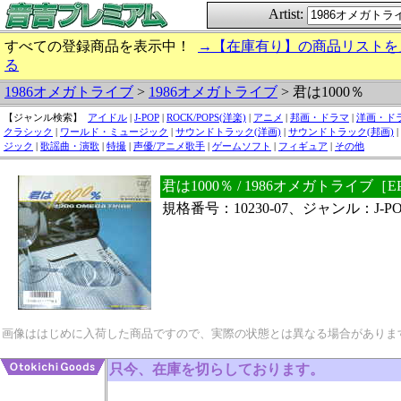
Artist:
すべての登録商品を表示中！
→【在庫有り】の商品リストを
る
1986オメガトライブ
>
1986オメガトライブ
> 君は1000％
【ジャンル検索】
アイドル
|
J-POP
|
ROCK/POPS(洋楽)
|
アニメ
|
邦画・ドラマ
|
洋画・ド
クラシック
|
ワールド・ミュージック
|
サウンドトラック(洋画)
|
サウンドトラック(邦画)
|
ジック
|
歌謡曲・演歌
|
特撮
|
声優/アニメ歌手
|
ゲームソフト
|
フィギュア
|
その他
君は1000％ / 1986オメガトライブ［
規格番号：10230-07、ジャンル：J-PO
画像ははじめに入荷した商品ですので、実際の状態とは異なる場合がありま
只今、在庫を切らしております。