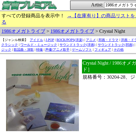
Artist:
すべての登録商品を表示中！
→【在庫有り】の商品リストを
る
1986オメガトライブ
>
1986オメガトライブ
> Crystal Night
【ジャンル検索】
アイドル
|
J-POP
|
ROCK/POPS(洋楽)
|
アニメ
|
邦画・ドラマ
|
洋画・ド
クラシック
|
ワールド・ミュージック
|
サウンドトラック(洋画)
|
サウンドトラック(邦画)
|
ジック
|
歌謡曲・演歌
|
特撮
|
声優/アニメ歌手
|
ゲームソフト
|
フィギュア
|
その他
Crystal Night / 1
ド］
規格番号：30204-28、ジ