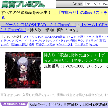
Artist:
すべての登録商品を表示中！
→【在庫有り】の商品リストを
る
【ゲーム】CHAOS;HEAD らぶChu☆Chu!
>
【ゲーム】CHA
らぶChu☆Chu!
> 挿入歌「罪過に契約の血を」
【ジャンル検索】
アイドル
|
J-POP
|
ROCK/POPS(洋楽)
|
アニメ
|
邦画・ドラマ
|
洋画・ド
クラシック
|
ワールド・ミュージック
|
サウンドトラック(洋画)
|
サウンドトラック(邦画)
|
ジック
|
歌謡曲・演歌
|
特撮
|
声優/アニメ歌手
|
ゲームソフト
|
フィギュア
|
その他
挿入歌「罪過に契約の血を」 / 【ゲー
らぶChu☆Chu!［マキシシングル］
規格番号：FVCG-1008、ジャンル
画像ははじめに入荷した商品ですので、実際の状態とは異なる場合がありま
商品番号：146748 / 音吉価格：220円 (税抜価