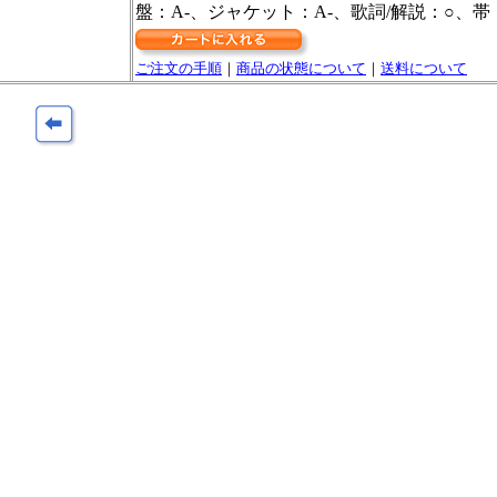
盤：A-、ジャケット：A-、歌詞/解説：○、帯
ご注文の手順
｜
商品の状態について
｜
送料について