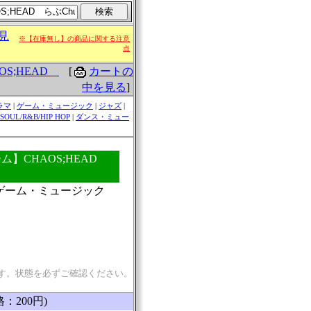
見
※【在庫無し】の商品に関する注意
点
[
カートの
OS;HEAD
中を見る
]
ラマ
|
ゲーム・ミュージック
|
ジャズ
|
SOUL/R&B/HIP HOP
|
ダンス・ミュー
ム】CHAOS;HEAD
：ゲーム・ミュージック
す。状態を必ずご確認ください。
格：200円)