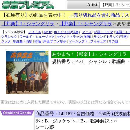
Artist:
【在庫有り】の商品を表示中！
→売り切れ品を含む商品リス
【邦楽】J・シャングリラ
>
【邦楽】J・シャングリラ
> あや
【ジャンル検索】
アイドル
|
J-POP
|
ROCK/POPS(洋楽)
|
アニメ
|
邦画・ドラマ
|
洋画・ド
クラシック
|
ワールド・ミュージック
|
サウンドトラック(洋画)
|
サウンドトラック(邦画)
|
ジック
|
歌謡曲・演歌
|
特撮
|
声優/アニメ歌手
|
ゲームソフト
|
フィギュア
|
その他
あやまち / 【邦楽】J・シャングリラ
規格番号：P-31、ジャンル：歌謡曲
画像ははじめに入荷した商品ですので、実際の状態とは異なる場合がありま
商品番号：142187 / 音吉価格：550円 (税抜価
盤：B、ジャケット：B-、歌詞/解説：○
シール跡