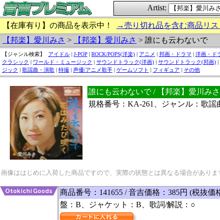
Artist:
【在庫有り】の商品を表示中！
→売り切れ品を含む商品リス
【邦楽】愛川みさ
>
【邦楽】愛川みさ
> 誰にも云わないで
【ジャンル検索】
アイドル
|
J-POP
|
ROCK/POPS(洋楽)
|
アニメ
|
邦画・ドラマ
|
洋画・ド
クラシック
|
ワールド・ミュージック
|
サウンドトラック(洋画)
|
サウンドトラック(邦画)
|
ジック
|
歌謡曲・演歌
|
特撮
|
声優/アニメ歌手
|
ゲームソフト
|
フィギュア
|
その他
誰にも云わないで / 【邦楽】愛川み
規格番号：KA-261、ジャンル：歌
画像ははじめに入荷した商品ですので、実際の状態とは異なる場合がありま
商品番号：141655 / 音吉価格：385円 (税抜価
盤：B、ジャケット：B、歌詞/解説：○