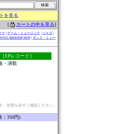
トを見る
[
カートの中を見る
]
ラマ
|
ゲーム・ミュージック
|
ジャズ
|
SOUL/R&B/HIP HOP
|
ダンス・ミュー
さ［EPレコード］
謡曲・演歌
す。状態を必ずご確認ください。
格：350円)