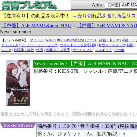
Artist:
【在庫有り】の商品を表示中！
→売り切れ品を含む商品リス
【声優】AsR MAMI &amp; NAO
>
【声優】AsR MAMI & NA
Never surrender
【ジャンル検索】
アイドル
|
J-POP
|
ROCK/POPS(洋楽)
|
アニメ
|
邦画・ドラマ
|
洋画・ド
クラシック
|
ワールド・ミュージック
|
サウンドトラック(洋画)
|
サウンドトラック(邦画)
|
ジック
|
歌謡曲・演歌
|
特撮
|
声優/アニメ歌手
|
ゲームソフト
|
フィギュア
|
その他
Never surrender / 【声優】AsR MAMI & N
規格番号：KIDS-378、ジャンル：声優/アニメ
画像ははじめに入荷した商品ですので、実際の状態とは異なる場合がありま
商品番号：150470 / 音吉価格：330円 (税抜価
盤：A-、ジャケット：A-、歌詞/解説：○