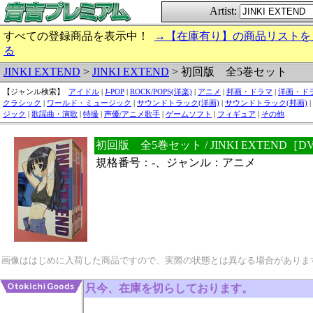
Artist:
すべての登録商品を表示中！
→【在庫有り】の商品リストを
る
JINKI EXTEND
>
JINKI EXTEND
> 初回版 全5巻セット
【ジャンル検索】
アイドル
|
J-POP
|
ROCK/POPS(洋楽)
|
アニメ
|
邦画・ドラマ
|
洋画・ド
クラシック
|
ワールド・ミュージック
|
サウンドトラック(洋画)
|
サウンドトラック(邦画)
|
ジック
|
歌謡曲・演歌
|
特撮
|
声優/アニメ歌手
|
ゲームソフト
|
フィギュア
|
その他
初回版 全5巻セット / JINKI EXTEND［D
規格番号：-、ジャンル：アニメ
画像ははじめに入荷した商品ですので、実際の状態とは異なる場合がありま
只今、在庫を切らしております。