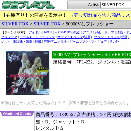
Artist:
【在庫有り】の商品を表示中！
→売り切れ品を含む商品リス
SILVER FOX
>
SILVER FOX
> 50000Vなプレッシャー
【ジャンル検索】
アイドル
|
J-POP
|
ROCK/POPS(洋楽)
|
アニメ
|
邦画・ドラマ
|
洋画・ド
クラシック
|
ワールド・ミュージック
|
サウンドトラック(洋画)
|
サウンドトラック(邦画)
|
ジック
|
歌謡曲・演歌
|
特撮
|
声優/アニメ歌手
|
ゲームソフト
|
フィギュア
|
その他
50000Vなプレッシャー / SILVER 
規格番号：7PL-222、ジャンル：歌
画像ははじめに入荷した商品ですので、実際の状態とは異なる場合がありま
商品番号：133956 / 音吉価格：501円 (税抜価
盤：B、ジャケット：B
レンタル中古