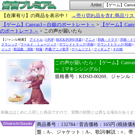
Artist:
【在庫有り】の商品を表示中！
→売り切れ品を含む商品リス
【ゲーム】Canvas3～白銀のポートレート～
>
【ゲーム】Canv
のポートレート～
> この声が届いたら
【ジャンル検索】
アイドル
|
J-POP
|
ROCK/POPS(洋楽)
|
アニメ
|
邦画・ドラマ
|
洋画・ド
クラシック
|
ワールド・ミュージック
|
サウンドトラック(洋画)
|
サウンドトラック(邦画)
|
ジック
|
歌謡曲・演歌
|
特撮
|
声優/アニメ歌手
|
ゲームソフト
|
フィギュア
|
その他
この声が届いたら / 【ゲーム】Canv
～［マキシシングル］
規格番号：KDSD-00269、ジャン
画像ははじめに入荷した商品ですので、実際の状態とは異なる場合がありま
商品番号：132784 / 音吉価格：165円 (税抜価
盤：A-、ジャケット：A-、歌詞/解説：○、帯