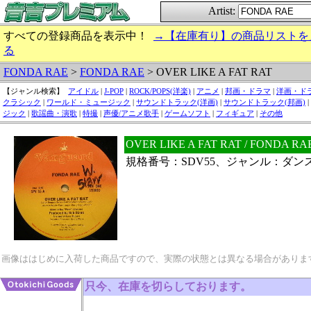
Artist:
すべての登録商品を表示中！
→【在庫有り】の商品リストを
る
FONDA RAE
>
FONDA RAE
> OVER LIKE A FAT RAT
【ジャンル検索】
アイドル
|
J-POP
|
ROCK/POPS(洋楽)
|
アニメ
|
邦画・ドラマ
|
洋画・ド
クラシック
|
ワールド・ミュージック
|
サウンドトラック(洋画)
|
サウンドトラック(邦画)
|
ジック
|
歌謡曲・演歌
|
特撮
|
声優/アニメ歌手
|
ゲームソフト
|
フィギュア
|
その他
OVER LIKE A FAT RAT / FON
規格番号：SDV55、ジャンル：ダン
画像ははじめに入荷した商品ですので、実際の状態とは異なる場合がありま
只今、在庫を切らしております。