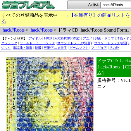
Artist:
すべての登録商品を表示中！
→【在庫有り】の商品リストを
る
.hack//Roots
>
.hack//Roots
> ドラマCD .hack//Roots Sound Form1
【ジャンル検索】
アイドル
|
J-POP
|
ROCK/POPS(洋楽)
|
アニメ
|
邦画・ドラマ
|
洋画・ド
クラシック
|
ワールド・ミュージック
|
サウンドトラック(洋画)
|
サウンドトラック(邦画)
|
ジック
|
歌謡曲・演歌
|
特撮
|
声優/アニメ歌手
|
ゲームソフト
|
フィギュア
|
その他
ドラマCD .hack//R
.hack//Roo
ム］
規格番号：VICL
ニメ