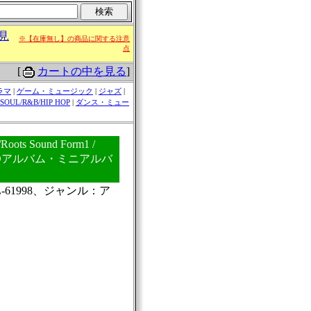
見
※【在庫無し】の商品に関する注意
点
[
カートの中を見る
]
ラマ
|
ゲーム・ミュージック
|
ジャズ
|
SOUL/R&B/HIP HOP
|
ダンス・ミュー
oots Sound Form1 /
ts［CDアルバム・ミニアルバ
-61998、ジャンル：ア