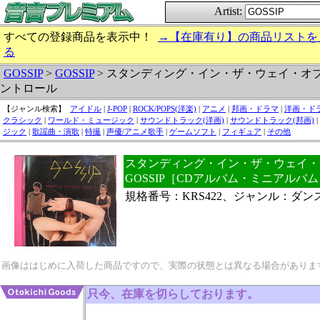
Artist:
すべての登録商品を表示中！
→【在庫有り】の商品リストを
る
GOSSIP
>
GOSSIP
> スタンディング・イン・ザ・ウェイ・オ
ントロール
【ジャンル検索】
アイドル
|
J-POP
|
ROCK/POPS(洋楽)
|
アニメ
|
邦画・ドラマ
|
洋画・ド
クラシック
|
ワールド・ミュージック
|
サウンドトラック(洋画)
|
サウンドトラック(邦画)
|
ジック
|
歌謡曲・演歌
|
特撮
|
声優/アニメ歌手
|
ゲームソフト
|
フィギュア
|
その他
スタンディング・イン・ザ・ウェイ・オ
GOSSIP［CDアルバム・ミニアルバ
規格番号：KRS422、ジャンル：ダ
画像ははじめに入荷した商品ですので、実際の状態とは異なる場合がありま
只今、在庫を切らしております。