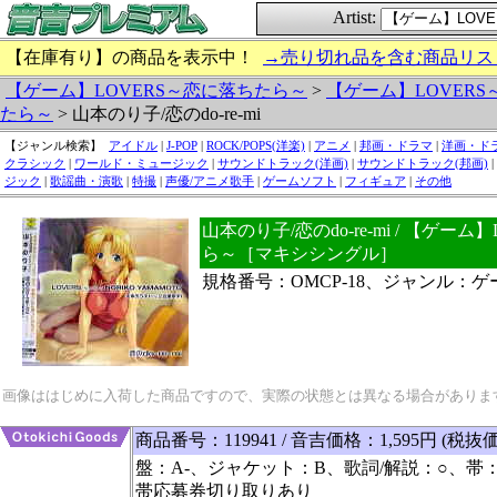
Artist:
【在庫有り】の商品を表示中！
→売り切れ品を含む商品リス
【ゲーム】LOVERS～恋に落ちたら～
>
【ゲーム】LOVERS
たら～
> 山本のり子/恋のdo-re-mi
【ジャンル検索】
アイドル
|
J-POP
|
ROCK/POPS(洋楽)
|
アニメ
|
邦画・ドラマ
|
洋画・ド
クラシック
|
ワールド・ミュージック
|
サウンドトラック(洋画)
|
サウンドトラック(邦画)
|
ジック
|
歌謡曲・演歌
|
特撮
|
声優/アニメ歌手
|
ゲームソフト
|
フィギュア
|
その他
山本のり子/恋のdo-re-mi / 【ゲー
ら～［マキシシングル］
規格番号：OMCP-18、ジャンル：
画像ははじめに入荷した商品ですので、実際の状態とは異なる場合がありま
商品番号：119941 / 音吉価格：1,595円 (税抜価
盤：A-、ジャケット：B、歌詞/解説：○、帯：
帯応募券切り取りあり