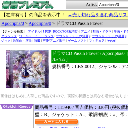
Artist:
【在庫有り】の商品を表示中！
→売り切れ品を含む商品リス
Apocripha/0
>
Apocripha/0
> ドラマCD Passin Flower
【ジャンル検索】
アイドル
|
J-POP
|
ROCK/POPS(洋楽)
|
アニメ
|
邦画・ドラマ
|
洋画・ド
クラシック
|
ワールド・ミュージック
|
サウンドトラック(洋画)
|
サウンドトラック(邦画)
|
ジック
|
歌謡曲・演歌
|
特撮
|
声優/アニメ歌手
|
ゲームソフト
|
フィギュア
|
その他
ドラマCD Passin Flower / Apocr
ルバム］
規格番号：LBS-0012、ジャンル：ア
画像ははじめに入荷した商品ですので、実際の状態とは異なる場合がありま
商品番号：115946 / 音吉価格：330円 (税抜価
盤：B、ジャケット：A-、歌詞/解説：○、帯：