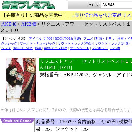
Artist:
【在庫有り】の商品を表示中！
→売り切れ品を含む商品リス
AKB48
>
AKB48
> リクエストアワー セットリストベスト
２０１０
【ジャンル検索】
アイドル
|
J-POP
|
ROCK/POPS(洋楽)
|
アニメ
|
邦画・ドラマ
|
洋画・ド
クラシック
|
ワールド・ミュージック
|
サウンドトラック(洋画)
|
サウンドトラック(邦画)
|
ジック
|
歌謡曲・演歌
|
特撮
|
声優/アニメ歌手
|
ゲームソフト
|
フィギュア
|
その他
リクエストアワー セットリストベスト１０
AKB48［DVD］
規格番号：AKB-D2037、ジャンル：アイド
画像ははじめに入荷した商品ですので、実際の状態とは異なる場合がありま
商品番号：150529 / 音吉価格：3,245円 (税抜価
盤：A-、ジャケット：A-