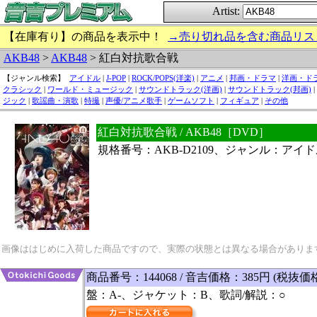
Artist:
【在庫有り】の商品を表示中！
→売り切れ品を含む商品リス
AKB48
>
AKB48
> 紅白対抗歌合戦
【ジャンル検索】
アイドル
|
J-POP
|
ROCK/POPS(洋楽)
|
アニメ
|
邦画・ドラマ
|
洋画・ド
クラシック
|
ワールド・ミュージック
|
サウンドトラック(洋画)
|
サウンドトラック(邦画)
|
ジック
|
歌謡曲・演歌
|
特撮
|
声優/アニメ歌手
|
ゲームソフト
|
フィギュア
|
その他
紅白対抗歌合戦 / AKB48［DVD］
規格番号：AKB-D2109、ジャンル：アイ
画像ははじめに入荷した商品ですので、実際の状態とは異なる場合がありま
商品番号：144068 / 音吉価格：385円 (税抜価
盤：A-、ジャケット：B、歌詞/解説：○