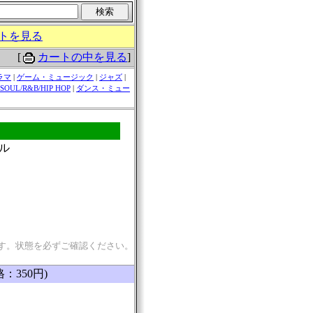
トを見る
[
カートの中を見る
]
ラマ
|
ゲーム・ミュージック
|
ジャズ
|
SOUL/R&B/HIP HOP
|
ダンス・ミュー
ドル
す。状態を必ずご確認ください。
格：350円)