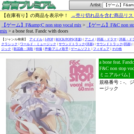
Artist:
【在庫有り】の商品を表示中！
→売り切れ品を含む商品リス
【ゲーム】F&amp;C non stop vocal mix
>
【ゲーム】F&C non stop
mix
> a bone feat. Fandc with doors
【ジャンル検索】
アイドル
|
J-POP
|
ROCK/POPS(洋楽)
|
アニメ
|
邦画・ドラマ
|
洋画・ド
クラシック
|
ワールド・ミュージック
|
サウンドトラック(洋画)
|
サウンドトラック(邦画)
|
ジック
|
歌謡曲・演歌
|
特撮
|
声優/アニメ歌手
|
ゲームソフト
|
フィギュア
|
その他
a bone feat. Fa
F&C non stop
ミニアルバム］
規格番号：-、
ージック