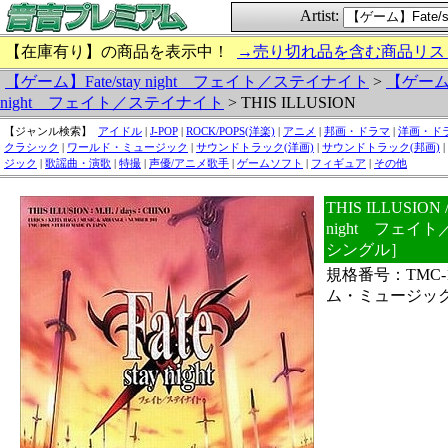
Artist:
【在庫有り】の商品を表示中！
→売り切れ品を含む商品リス
【ゲーム】Fate/stay night フェイト／ステイナイト
>
【ゲーム】F
night フェイト／ステイナイト
> THIS ILLUSION
【ジャンル検索】
アイドル
|
J-POP
|
ROCK/POPS(洋楽)
|
アニメ
|
邦画・ドラマ
|
洋画・ド
クラシック
|
ワールド・ミュージック
|
サウンドトラック(洋画)
|
サウンドトラック(邦画)
|
ジック
|
歌謡曲・演歌
|
特撮
|
声優/アニメ歌手
|
ゲームソフト
|
フィギュア
|
その他
THIS ILLUSION
night フェ
シングル］
規格番号：TMC-
ム・ミュージッ