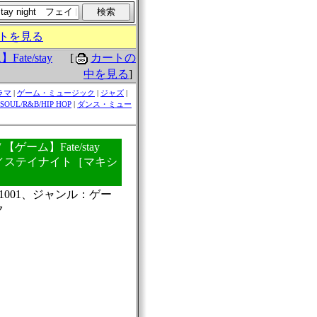
トを見る
[
カートの
ate/stay
中を見る
]
ラマ
|
ゲーム・ミュージック
|
ジャズ
|
SOUL/R&B/HIP HOP
|
ダンス・ミュー
 / 【ゲーム】Fate/stay
イト／ステイナイト［マキシ
1001、ジャンル：ゲー
ク