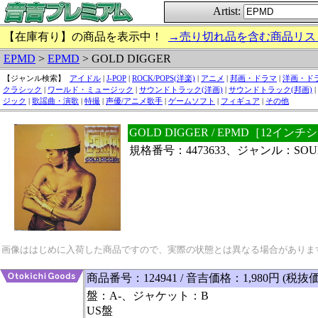
Artist:
【在庫有り】の商品を表示中！
→売り切れ品を含む商品リス
EPMD
>
EPMD
> GOLD DIGGER
【ジャンル検索】
アイドル
|
J-POP
|
ROCK/POPS(洋楽)
|
アニメ
|
邦画・ドラマ
|
洋画・ド
クラシック
|
ワールド・ミュージック
|
サウンドトラック(洋画)
|
サウンドトラック(邦画)
|
ジック
|
歌謡曲・演歌
|
特撮
|
声優/アニメ歌手
|
ゲームソフト
|
フィギュア
|
その他
GOLD DIGGER / EPMD［12イン
規格番号：4473633、ジャンル：SOUL/
画像ははじめに入荷した商品ですので、実際の状態とは異なる場合がありま
商品番号：124941 / 音吉価格：1,980円 (税抜価
盤：A-、ジャケット：B
US盤