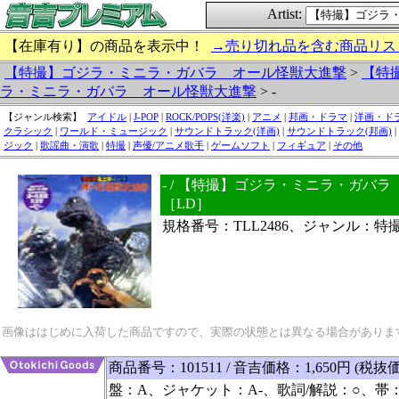
Artist:
【在庫有り】の商品を表示中！
→売り切れ品を含む商品リス
【特撮】ゴジラ・ミニラ・ガバラ オール怪獣大進撃
>
【特
ラ・ミニラ・ガバラ オール怪獣大進撃
> -
【ジャンル検索】
アイドル
|
J-POP
|
ROCK/POPS(洋楽)
|
アニメ
|
邦画・ドラマ
|
洋画・ド
クラシック
|
ワールド・ミュージック
|
サウンドトラック(洋画)
|
サウンドトラック(邦画)
|
ジック
|
歌謡曲・演歌
|
特撮
|
声優/アニメ歌手
|
ゲームソフト
|
フィギュア
|
その他
- / 【特撮】ゴジラ・ミニラ・ガバ
［LD］
規格番号：TLL2486、ジャンル：特
画像ははじめに入荷した商品ですので、実際の状態とは異なる場合がありま
商品番号：101511 / 音吉価格：1,650円 (税抜価
盤：A、ジャケット：A-、歌詞/解説：○、帯