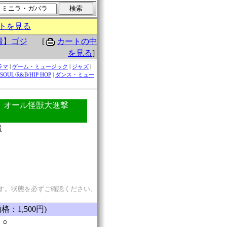
トを見る
[
カートの中
撮】ゴジ
を見る
]
ラマ
|
ゲーム・ミュージック
|
ジャズ
|
SOUL/R&B/HIP HOP
|
ダンス・ミュー
ラ オール怪獣大進撃
撮
す。状態を必ずご確認ください。
格：1,500円)
：○