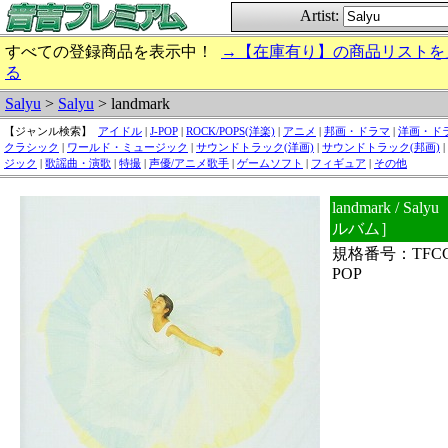
Artist:
すべての登録商品を表示中！
→【在庫有り】の商品リストを
る
Salyu
>
Salyu
> landmark
【ジャンル検索】
アイドル
|
J-POP
|
ROCK/POPS(洋楽)
|
アニメ
|
邦画・ドラマ
|
洋画・ド
クラシック
|
ワールド・ミュージック
|
サウンドトラック(洋画)
|
サウンドトラック(邦画)
|
ジック
|
歌謡曲・演歌
|
特撮
|
声優/アニメ歌手
|
ゲームソフト
|
フィギュア
|
その他
landmark / 
ルバム］
規格番号：TFCC
POP