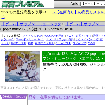
Artist:
すべての登録商品を表示中！
→【在庫有り】の商品リストを
る
【ゲーム】ポップン・ミュージック
>
【ゲーム】ポップン・
> pop'n music 12 いろは AC CS pop'n music 10
【ジャンル検索】
アイドル
|
J-POP
|
ROCK/POPS(洋楽)
|
アニメ
|
邦画・ドラマ
|
洋画・ド
クラシック
|
ワールド・ミュージック
|
サウンドトラック(洋画)
|
サウンドトラック(邦画)
|
ジック
|
歌謡曲・演歌
|
特撮
|
声優/アニメ歌手
|
ゲームソフト
|
フィギュア
|
その他
pop'n music 12 いろは AC CS pop'n
プン・ミュージック［CDアルバム・
規格番号：KOLA-094-096、ジャ
ク
画像ははじめに入荷した商品ですので、実際の状態とは異なる場合がありま
只今、在庫を切らしております。