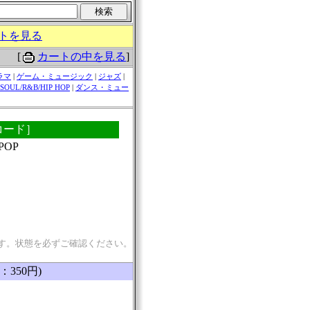
トを見る
[
カートの中を見る
]
ラマ
|
ゲーム・ミュージック
|
ジャズ
|
SOUL/R&B/HIP HOP
|
ダンス・ミュー
Pレコード］
POP
す。状態を必ずご確認ください。
：350円)