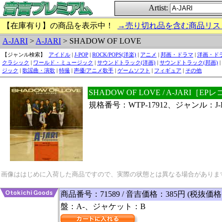
Artist:
【在庫有り】の商品を表示中！
→売り切れ品を含む商品リス
A-JARI
>
A-JARI
> SHADOW OF LOVE
【ジャンル検索】
アイドル
|
J-POP
|
ROCK/POPS(洋楽)
|
アニメ
|
邦画・ドラマ
|
洋画・ド
クラシック
|
ワールド・ミュージック
|
サウンドトラック(洋画)
|
サウンドトラック(邦画)
|
ジック
|
歌謡曲・演歌
|
特撮
|
声優/アニメ歌手
|
ゲームソフト
|
フィギュア
|
その他
SHADOW OF LOVE / A-JARI［E
規格番号：WTP-17912、ジャンル：J-
画像ははじめに入荷した商品ですので、実際の状態とは異なる場合がありま
商品番号：71589 / 音吉価格：385円 (税抜価格
盤：A-、ジャケット：B