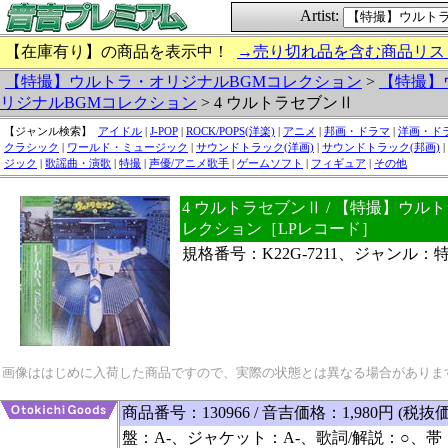
Artist:
【在庫有り】の商品を表示中！
→売り切れ品を含む商品リス
【特撮】ウルトラ・オリジナルBGMコレクション
>
【特撮】
リジナルBGMコレクション
> 4 ウルトラセブンⅡ
【ジャンル検索】
アイドル
|
J-POP
|
ROCK/POPS(洋楽)
|
アニメ
|
邦画・ドラマ
|
洋画・ド
クラシック
|
ワールド・ミュージック
|
サウンドトラック(洋画)
|
サウンドトラック(邦画)
|
ジック
|
歌謡曲・演歌
|
特撮
|
声優/アニメ歌手
|
ゲームソフト
|
フィギュア
|
その他
4 ウルトラセブンⅡ / 【特撮】ウル
レクション［LPレコード］
規格番号：K22G-7211、ジャンル：
画像ははじめに入荷した商品ですので、実際の状態とは異なる場合がありま
商品番号：130966 / 音吉価格：1,980円 (税抜価
盤：A-、ジャケット：A-、歌詞/解説：○、帯