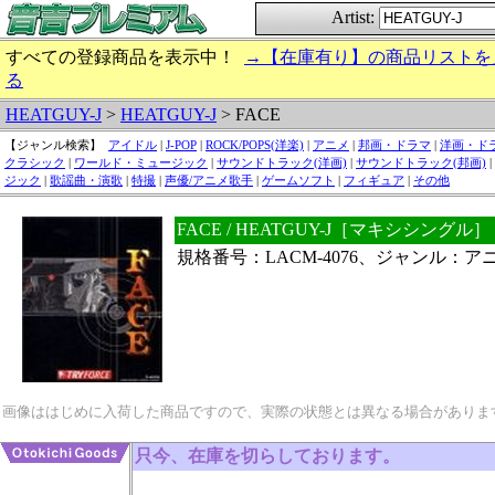
Artist:
すべての登録商品を表示中！
→【在庫有り】の商品リストを
る
HEATGUY-J
>
HEATGUY-J
> FACE
【ジャンル検索】
アイドル
|
J-POP
|
ROCK/POPS(洋楽)
|
アニメ
|
邦画・ドラマ
|
洋画・ド
クラシック
|
ワールド・ミュージック
|
サウンドトラック(洋画)
|
サウンドトラック(邦画)
|
ジック
|
歌謡曲・演歌
|
特撮
|
声優/アニメ歌手
|
ゲームソフト
|
フィギュア
|
その他
FACE / HEATGUY-J［マキシシングル］
規格番号：LACM-4076、ジャンル：ア
画像ははじめに入荷した商品ですので、実際の状態とは異なる場合がありま
只今、在庫を切らしております。