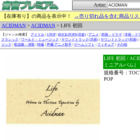
Artist:
【在庫有り】の商品を表示中！
→売り切れ品を含む商品リス
ACIDMAN
>
ACIDMAN
> LIFE 初回
【ジャンル検索】
アイドル
|
J-POP
|
ROCK/POPS(洋楽)
|
アニメ
|
邦画・ドラマ
|
洋画・ド
クラシック
|
ワールド・ミュージック
|
サウンドトラック(洋画)
|
サウンドトラック(邦画)
|
ジック
|
歌謡曲・演歌
|
特撮
|
声優/アニメ歌手
|
ゲームソフト
|
フィギュア
|
その他
LIFE 初回 / 
ミニアルバム］
規格番号：TOCT
POP