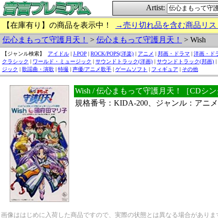
Artist:
【在庫有り】の商品を表示中！
→売り切れ品を含む商品リス
伝心まもって守護月天！
>
伝心まもって守護月天！
> Wish
【ジャンル検索】
アイドル
|
J-POP
|
ROCK/POPS(洋楽)
|
アニメ
|
邦画・ドラマ
|
洋画・ド
クラシック
|
ワールド・ミュージック
|
サウンドトラック(洋画)
|
サウンドトラック(邦画)
|
ジック
|
歌謡曲・演歌
|
特撮
|
声優/アニメ歌手
|
ゲームソフト
|
フィギュア
|
その他
Wish / 伝心まもって守護月天！［CDシ
規格番号：KIDA-200、ジャンル：アニメ
画像ははじめに入荷した商品ですので、実際の状態とは異なる場合がありま