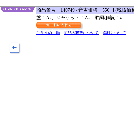
商品番号：140749 / 音吉価格：550円 (税抜価
盤：A-、ジャケット：A-、歌詞/解説：○
ご注文の手順
｜
商品の状態について
｜
送料について