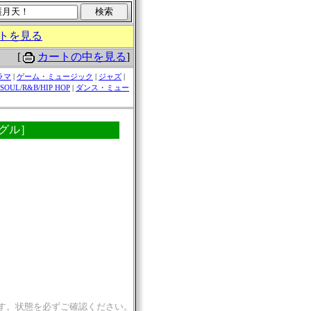
トを見る
[
カートの中を見る
]
ラマ
|
ゲーム・ミュージック
|
ジャズ
|
SOUL/R&B/HIP HOP
|
ダンス・ミュー
ングル］
す。状態を必ずご確認ください。