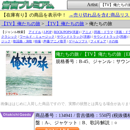
Artist:
【在庫有り】の商品を表示中！
→売り切れ品を含む商品リス
【TV】俺たちの旅
>
【TV】俺たちの旅
> 俺たちの旅
【ジャンル検索】
アイドル
|
J-POP
|
ROCK/POPS(洋楽)
|
アニメ
|
邦画・ドラマ
|
洋画・ド
クラシック
|
ワールド・ミュージック
|
サウンドトラック(洋画)
|
サウンドトラック(邦画)
|
ジック
|
歌謡曲・演歌
|
特撮
|
声優/アニメ歌手
|
ゲームソフト
|
フィギュア
|
その他
俺たちの旅 / 【TV】俺たちの旅［
規格番号：B-45、ジャンル：サウン
画像ははじめに入荷した商品ですので、実際の状態とは異なる場合がありま
商品番号：134941 / 音吉価格：550円 (税抜価
盤：A-、ジャケット：B、歌詞/解説：○