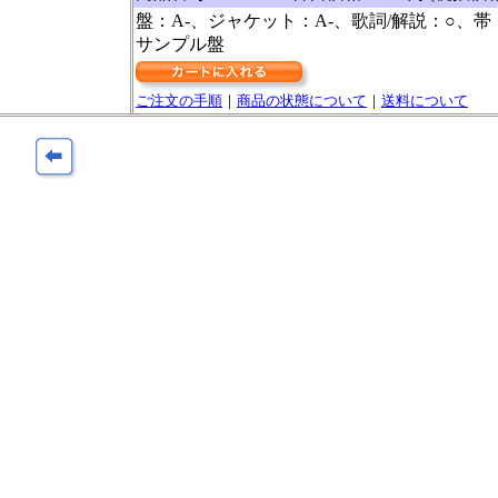
盤：A-、ジャケット：A-、歌詞/解説：○、帯
サンプル盤
ご注文の手順
｜
商品の状態について
｜
送料について