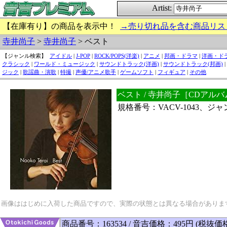
Artist:
【在庫有り】の商品を表示中！
→売り切れ品を含む商品リス
寺井尚子
>
寺井尚子
> ベスト
【ジャンル検索】
アイドル
|
J-POP
|
ROCK/POPS(洋楽)
|
アニメ
|
邦画・ドラマ
|
洋画・ド
クラシック
|
ワールド・ミュージック
|
サウンドトラック(洋画)
|
サウンドトラック(邦画)
|
ジック
|
歌謡曲・演歌
|
特撮
|
声優/アニメ歌手
|
ゲームソフト
|
フィギュア
|
その他
ベスト / 寺井尚子［CDアル
規格番号：VACV-1043、ジ
画像ははじめに入荷した商品ですので、実際の状態とは異なる場合がありま
商品番号：163534 / 音吉価格：495円 (税抜価