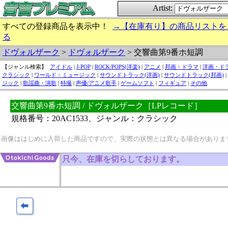
Artist:
すべての登録商品を表示中！
→【在庫有り】の商品リストを
る
ドヴォルザーク
>
ドヴォルザーク
> 交響曲第9番ホ短調
【ジャンル検索】
アイドル
|
J-POP
|
ROCK/POPS(洋楽)
|
アニメ
|
邦画・ドラマ
|
洋画・ド
クラシック
|
ワールド・ミュージック
|
サウンドトラック(洋画)
|
サウンドトラック(邦画)
|
ジック
|
歌謡曲・演歌
|
特撮
|
声優/アニメ歌手
|
ゲームソフト
|
フィギュア
|
その他
交響曲第9番ホ短調 / ドヴォルザーク［LPレコード］
規格番号：20AC1533、ジャンル：クラシック
画像ははじめに入荷した商品ですので、実際の状態とは異なる場合がありま
只今、在庫を切らしております。