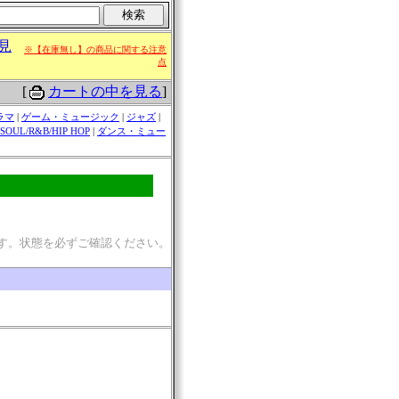
見
※【在庫無し】の商品に関する注意
点
[
カートの中を見る
]
ラマ
|
ゲーム・ミュージック
|
ジャズ
|
SOUL/R&B/HIP HOP
|
ダンス・ミュー
す。状態を必ずご確認ください。