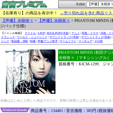
Artist:
【在庫有り】の商品を表示中！
→売り切れ品を含む商品リス
【声優】水樹奈々
>
【声優】水樹奈々
> PHANTOM MINDS 
ジパック仕様)
【ジャンル検索】
アイドル
|
J-POP
|
ROCK/POPS(洋楽)
|
アニメ
|
邦画・ドラマ
|
洋画・ド
クラシック
|
ワールド・ミュージック
|
サウンドトラック(洋画)
|
サウンドトラック(邦画)
|
ジック
|
歌謡曲・演歌
|
特撮
|
声優/アニメ歌手
|
ゲームソフト
|
フィギュア
|
その他
PHANTOM MINDS (初回デ
水樹奈々［マキシシングル］
規格番号：KICM-1299、ジ
画像ははじめに入荷した商品ですので、実際の状態とは異なる場合がありま
商品番号：134461 / 音吉価格：385円 (税抜価