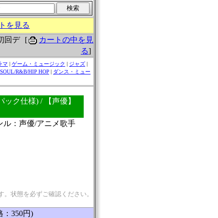
トを見る
[
カートの中を見
(初回デ
る
]
ラマ
|
ゲーム・ミュージック
|
ジャズ
|
SOUL/R&B/HIP HOP
|
ダンス・ミュー
ジパック仕様) / 【声優】
ャンル：声優/アニメ歌手
す。状態を必ずご確認ください。
格：350円)