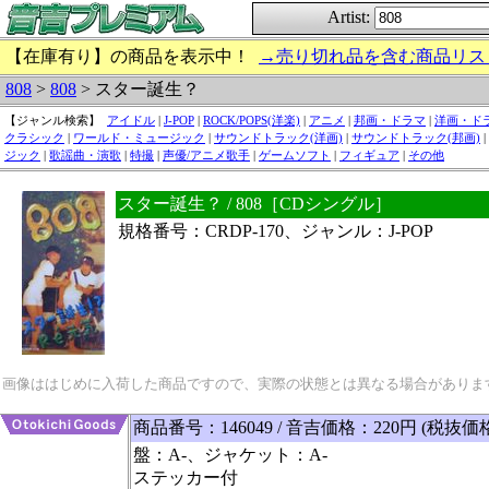
Artist:
【在庫有り】の商品を表示中！
→売り切れ品を含む商品リス
808
>
808
> スター誕生？
【ジャンル検索】
アイドル
|
J-POP
|
ROCK/POPS(洋楽)
|
アニメ
|
邦画・ドラマ
|
洋画・ド
クラシック
|
ワールド・ミュージック
|
サウンドトラック(洋画)
|
サウンドトラック(邦画)
|
ジック
|
歌謡曲・演歌
|
特撮
|
声優/アニメ歌手
|
ゲームソフト
|
フィギュア
|
その他
スター誕生？ / 808［CDシングル］
規格番号：CRDP-170、ジャンル：J-POP
画像ははじめに入荷した商品ですので、実際の状態とは異なる場合がありま
商品番号：146049 / 音吉価格：220円 (税抜価
盤：A-、ジャケット：A-
ステッカー付