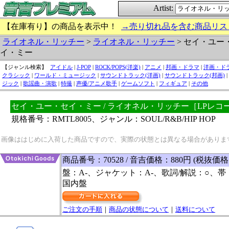
Artist:
【在庫有り】の商品を表示中！
→売り切れ品を含む商品リス
ライオネル・リッチー
>
ライオネル・リッチー
> セイ・ユー
イ・ミー
【ジャンル検索】
アイドル
|
J-POP
|
ROCK/POPS(洋楽)
|
アニメ
|
邦画・ドラマ
|
洋画・ド
クラシック
|
ワールド・ミュージック
|
サウンドトラック(洋画)
|
サウンドトラック(邦画)
|
ジック
|
歌謡曲・演歌
|
特撮
|
声優/アニメ歌手
|
ゲームソフト
|
フィギュア
|
その他
セイ・ユー・セイ・ミー / ライオネル・リッチー［LPレコ
規格番号：RMTL8005、ジャンル：SOUL/R&B/HIP HOP
画像ははじめに入荷した商品ですので、実際の状態とは異なる場合がありま
商品番号：70528 / 音吉価格：880円 (税抜価格
盤：A-、ジャケット：A-、歌詞/解説：○、帯
国内盤
ご注文の手順
｜
商品の状態について
｜
送料について