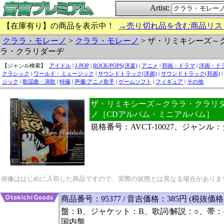
Artist:
【在庫有り】の商品を表示中！
→売り切れ品を含む商品リス
クララ・モレーノ
>
クララ・モレーノ
> ザ・リミキシーズ～
ラ・クラリダーヂ
【ジャンル検索】
アイドル
|
J-POP
|
ROCK/POPS(洋楽)
|
アニメ
|
邦画・ドラマ
|
洋画・ド
クラシック
|
ワールド・ミュージック
|
サウンドトラック(洋画)
|
サウンドトラック(邦画)
|
ジック
|
歌謡曲・演歌
|
特撮
|
声優/アニメ歌手
|
ゲームソフト
|
フィギュア
|
その他
ザ・リミキシーズ～クララ・クラリダー
ノ［CDアルバム・ミニアルバム］
規格番号：AVCT-10027、ジャン
画像ははじめに入荷した商品ですので、実際の状態とは異なる場合がありま
商品番号：95377 / 音吉価格：385円 (税抜価格
盤：B、ジャケット：B、歌詞/解説：○、帯：
国内盤