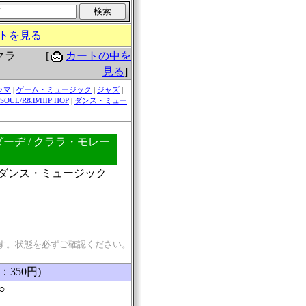
トを見る
[
カートの中を
クラ
見る
]
ラマ
|
ゲーム・ミュージック
|
ジャズ
|
SOUL/R&B/HIP HOP
|
ダンス・ミュー
ヂ / クララ・モレー
ル：ダンス・ミュージック
す。状態を必ずご確認ください。
：350円)
○