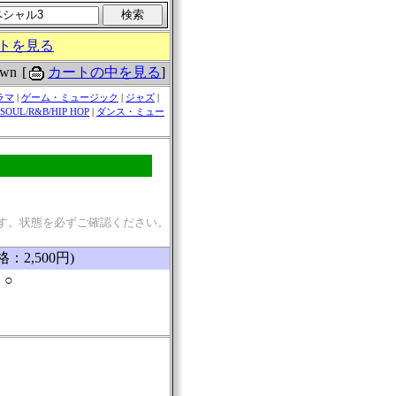
トを見る
[
カートの中を見る
]
own
ラマ
|
ゲーム・ミュージック
|
ジャズ
|
SOUL/R&B/HIP HOP
|
ダンス・ミュー
す。状態を必ずご確認ください。
：2,500円)
：○