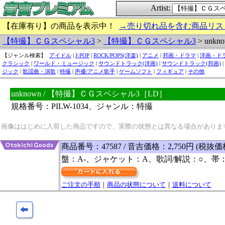
Artist:
【在庫有り】の商品を表示中！
→売り切れ品を含む商品リス
【特撮】ＣＧスペシャル3
>
【特撮】ＣＧスペシャル3
> unkn
【ジャンル検索】
アイドル
|
J-POP
|
ROCK/POPS(洋楽)
|
アニメ
|
邦画・ドラマ
|
洋画・ド
クラシック
|
ワールド・ミュージック
|
サウンドトラック(洋画)
|
サウンドトラック(邦画)
|
ジック
|
歌謡曲・演歌
|
特撮
|
声優/アニメ歌手
|
ゲームソフト
|
フィギュア
|
その他
unknown / 【特撮】ＣＧスペシャル3［LD］
規格番号：PILW-1034、ジャンル：特撮
画像ははじめに入荷した商品ですので、実際の状態とは異なる場合がありま
商品番号：47587 / 音吉価格：2,750円 (税抜価格
盤：A-、ジャケット：A、歌詞/解説：○、帯
ご注文の手順
｜
商品の状態について
｜
送料について