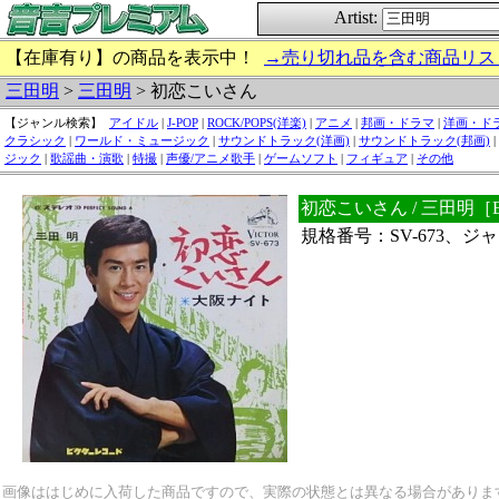
Artist:
【在庫有り】の商品を表示中！
→売り切れ品を含む商品リス
三田明
>
三田明
> 初恋こいさん
【ジャンル検索】
アイドル
|
J-POP
|
ROCK/POPS(洋楽)
|
アニメ
|
邦画・ドラマ
|
洋画・ド
クラシック
|
ワールド・ミュージック
|
サウンドトラック(洋画)
|
サウンドトラック(邦画)
|
ジック
|
歌謡曲・演歌
|
特撮
|
声優/アニメ歌手
|
ゲームソフト
|
フィギュア
|
その他
初恋こいさん / 三田明［
規格番号：SV-673、
画像ははじめに入荷した商品ですので、実際の状態とは異なる場合がありま