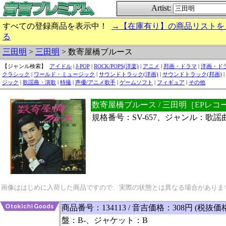
Artist:
すべての登録商品を表示中！
→【在庫有り】の商品リストを
る
三田明
>
三田明
> 数寄屋橋ブルース
【ジャンル検索】
アイドル
|
J-POP
|
ROCK/POPS(洋楽)
|
アニメ
|
邦画・ドラマ
|
洋画・ド
クラシック
|
ワールド・ミュージック
|
サウンドトラック(洋画)
|
サウンドトラック(邦画)
|
ジック
|
歌謡曲・演歌
|
特撮
|
声優/アニメ歌手
|
ゲームソフト
|
フィギュア
|
その他
数寄屋橋ブルース / 三田明［EPレコ
規格番号：SV-657、ジャンル：歌謡
画像ははじめに入荷した商品ですので、実際の状態とは異なる場合がありま
商品番号：134113 / 音吉価格：308円 (税抜価
盤：B-、ジャケット：B