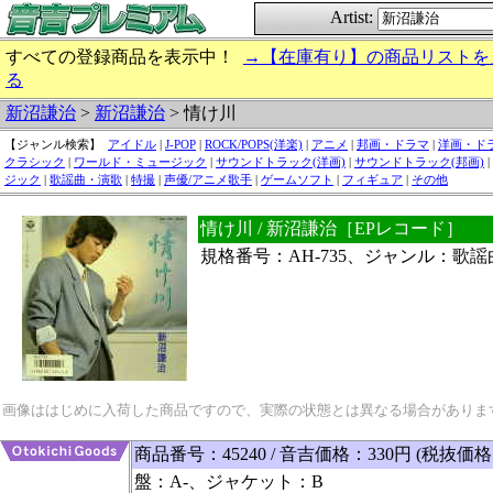
Artist:
すべての登録商品を表示中！
→【在庫有り】の商品リストを
る
新沼謙治
>
新沼謙治
> 情け川
【ジャンル検索】
アイドル
|
J-POP
|
ROCK/POPS(洋楽)
|
アニメ
|
邦画・ドラマ
|
洋画・ド
クラシック
|
ワールド・ミュージック
|
サウンドトラック(洋画)
|
サウンドトラック(邦画)
|
ジック
|
歌謡曲・演歌
|
特撮
|
声優/アニメ歌手
|
ゲームソフト
|
フィギュア
|
その他
情け川 / 新沼謙治［EPレコード］
規格番号：AH-735、ジャンル：歌
画像ははじめに入荷した商品ですので、実際の状態とは異なる場合がありま
商品番号：45240 / 音吉価格：330円 (税抜価格
盤：A-、ジャケット：B