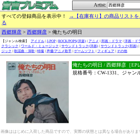
Artist:
すべての登録商品を表示中！
→【在庫有り】の商品リストを
る
西郷輝彦
>
西郷輝彦
> 俺たちの明日
【ジャンル検索】
アイドル
|
J-POP
|
ROCK/POPS(洋楽)
|
アニメ
|
邦画・ドラマ
|
洋画・ド
クラシック
|
ワールド・ミュージック
|
サウンドトラック(洋画)
|
サウンドトラック(邦画)
|
ジック
|
歌謡曲・演歌
|
特撮
|
声優/アニメ歌手
|
ゲームソフト
|
フィギュア
|
その他
俺たちの明日 / 西郷輝彦［E
規格番号：CW-1331、ジャ
画像ははじめに入荷した商品ですので、実際の状態とは異なる場合がありま