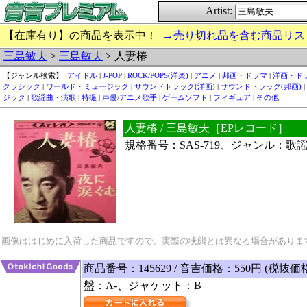
Artist:
【在庫有り】の商品を表示中！
→売り切れ品を含む商品リス
三島敏夫
>
三島敏夫
> 人妻椿
【ジャンル検索】
アイドル
|
J-POP
|
ROCK/POPS(洋楽)
|
アニメ
|
邦画・ドラマ
|
洋画・ド
クラシック
|
ワールド・ミュージック
|
サウンドトラック(洋画)
|
サウンドトラック(邦画)
|
ジック
|
歌謡曲・演歌
|
特撮
|
声優/アニメ歌手
|
ゲームソフト
|
フィギュア
|
その他
人妻椿 / 三島敏夫［EPレコード］
規格番号：SAS-719、ジャンル：歌
画像ははじめに入荷した商品ですので、実際の状態とは異なる場合がありま
商品番号：145629 / 音吉価格：550円 (税抜価
盤：A-、ジャケット：B