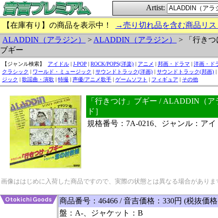
Artist:
【在庫有り】の商品を表示中！
→売り切れ品を含む商品リス
ALADDIN（アラジン）
>
ALADDIN（アラジン）
> 「行きつ
ブギー
【ジャンル検索】
アイドル
|
J-POP
|
ROCK/POPS(洋楽)
|
アニメ
|
邦画・ドラマ
|
洋画・ド
クラシック
|
ワールド・ミュージック
|
サウンドトラック(洋画)
|
サウンドトラック(邦画)
|
ジック
|
歌謡曲・演歌
|
特撮
|
声優/アニメ歌手
|
ゲームソフト
|
フィギュア
|
その他
「行きつけ」ブギー / ALADDIN（
ド］
規格番号：7A-0216、ジャンル：ア
画像ははじめに入荷した商品ですので、実際の状態とは異なる場合がありま
商品番号：46466 / 音吉価格：330円 (税抜価格
盤：A-、ジャケット：B