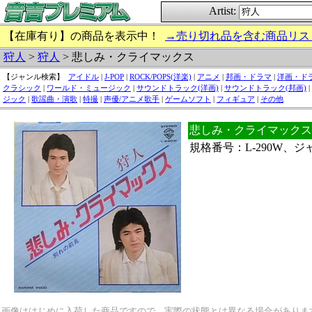
Artist:
【在庫有り】の商品を表示中！
→売り切れ品を含む商品リス
狩人
>
狩人
> 悲しみ・クライマックス
【ジャンル検索】
アイドル
|
J-POP
|
ROCK/POPS(洋楽)
|
アニメ
|
邦画・ドラマ
|
洋画・ド
クラシック
|
ワールド・ミュージック
|
サウンドトラック(洋画)
|
サウンドトラック(邦画)
|
ジック
|
歌謡曲・演歌
|
特撮
|
声優/アニメ歌手
|
ゲームソフト
|
フィギュア
|
その他
悲しみ・クライマックス 
規格番号：L-290W、
画像ははじめに入荷した商品ですので、実際の状態とは異なる場合がありま