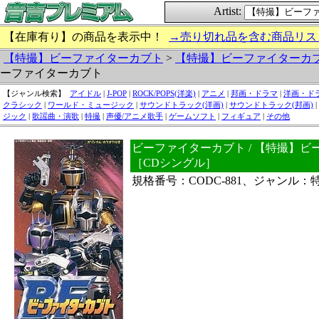
Artist:
【在庫有り】の商品を表示中！
→売り切れ品を含む商品リス
【特撮】ビーファイターカブト
>
【特撮】ビーファイターカ
ーファイターカブト
【ジャンル検索】
アイドル
|
J-POP
|
ROCK/POPS(洋楽)
|
アニメ
|
邦画・ドラマ
|
洋画・ド
クラシック
|
ワールド・ミュージック
|
サウンドトラック(洋画)
|
サウンドトラック(邦画)
|
ジック
|
歌謡曲・演歌
|
特撮
|
声優/アニメ歌手
|
ゲームソフト
|
フィギュア
|
その他
ビーファイターカブト / 【特撮】
［CDシングル］
規格番号：CODC-881、ジャンル：